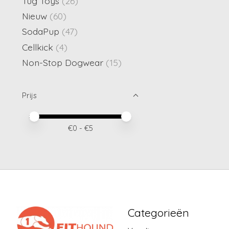
Tug Toys
(26)
Nieuw
(60)
SodaPup
(47)
Cellkick
(4)
Non-Stop Dogwear
(15)
Prijs
Minimale prijswaarde
Price maximum value
€
0
- €
5
Categorieën