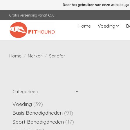
Door het gebruiken van onze website, ga
Gratis verzending vanaf €50,-
Home
Voeding
B
Home
/
Merken
/
Sanofor
Categorieën
Voeding
(39)
Basis Benodigdheden
(91)
Sport Benodigdheden
(17)