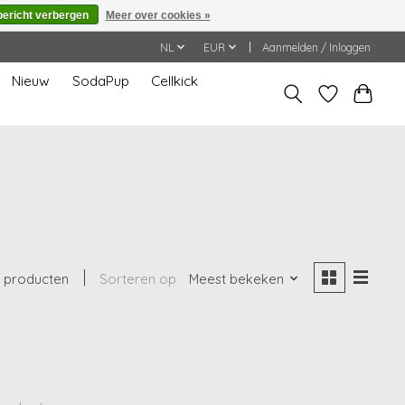
bericht verbergen
Meer over cookies »
NL
EUR
Aanmelden / Inloggen
Nieuw
SodaPup
Cellkick
 producten
Sorteren op
Meest bekeken