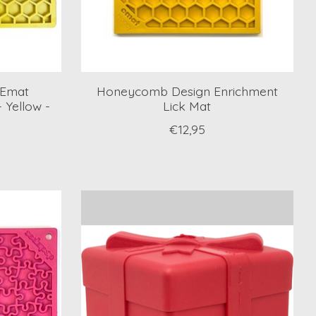
 Emat
Honeycomb Design Enrichment
 Yellow -
Lick Mat
€12,95