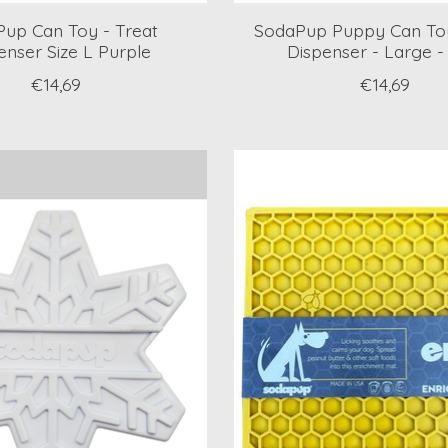
up Can Toy - Treat
SodaPup Puppy Can Toy
enser Size L Purple
Dispenser - Large -
€14,69
€14,69