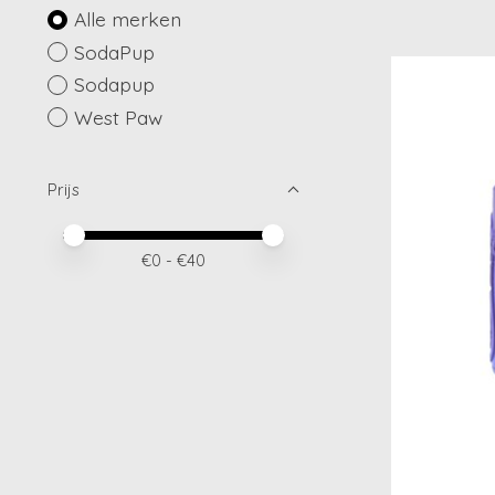
Alle merken
SodaPup
Sodapup
West Paw
Prijs
Minimale prijswaarde
Price maximum value
€
0
- €
40