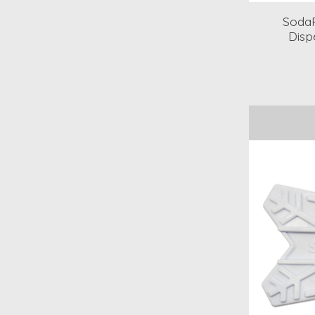
SodaP
Disp