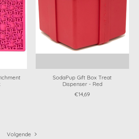
richment
SodaPup Gift Box Treat
k
Dispenser - Red
€14,69
Volgende