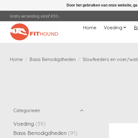
Door het gebruiken van onze website, ga
Gratis verzending vanaf €50,-
Home
Voeding
B
Home
/
Basis Benodigdheden
/
Slowfeeders en voer/wat
Categorieën
Voeding
(39)
Basis Benodigdheden
(91)