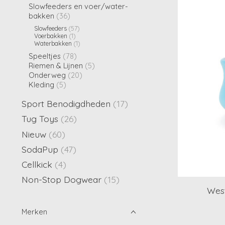
Slowfeeders en voer/water-
bakken
(36)
Slowfeeders
(57)
Voerbakken
(1)
Waterbakken
(1)
Speeltjes
(78)
Riemen & Lijnen
(5)
Onderweg
(20)
Kleding
(5)
Sport Benodigdheden
(17)
Tug Toys
(26)
Nieuw
(60)
SodaPup
(47)
Cellkick
(4)
Non-Stop Dogwear
(15)
Wes
Merken