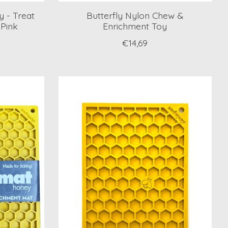
 - Treat
Butterfly Nylon Chew &
 Pink
Enrichment Toy
€14,69