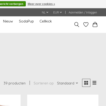
bericht verbergen
Meer over cookies »
NL
EUR
Aanmelden / Inloggen
Nieuw
SodaPup
Cellkick
39 producten
Sorteren op
Standaard