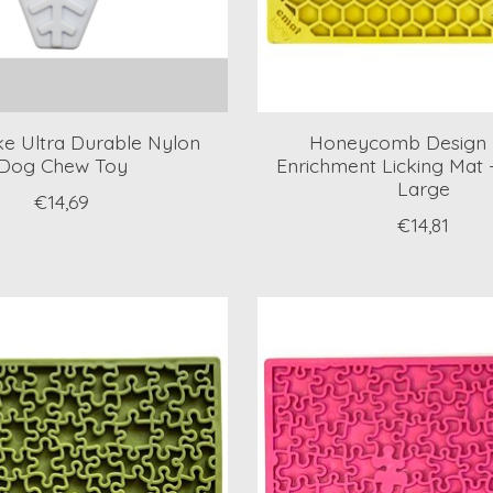
e Ultra Durable Nylon
Honeycomb Design
Dog Chew Toy
Enrichment Licking Mat -
Large
€14,69
€14,81