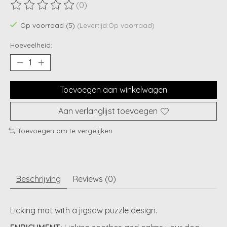
(0)
De beoordeling van dit product is
0
van de 5
Op voorraad (5)
(Levertijd:Op voorraad)
Hoeveelheid:
Toevoegen aan winkelwagen
Aan verlanglijst toevoegen
Toevoegen om te vergelijken
Beschrijving
Reviews (0)
Licking mat with a jigsaw puzzle design.