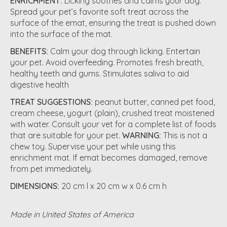
ENRICHMENT:
Licking soothes and calms your dog.
Spread your pet’s favorite soft treat across the
surface of the emat, ensuring the treat is pushed down
into the surface of the mat.
BENEFITS:
Calm your dog through licking. Entertain
your pet. Avoid overfeeding. Promotes fresh breath,
healthy teeth and gums. Stimulates saliva to aid
digestive health
TREAT SUGGESTIONS:
peanut butter, canned pet food,
cream cheese, yogurt (plain), crushed treat moistened
with water. Consult your vet for a complete list of foods
that are suitable for your pet.
WARNING:
This is not a
chew toy. Supervise your pet while using this
enrichment mat. If emat becomes damaged, remove
from pet immediately.
DIMENSIONS:
20 cm l x 20 cm w x 0.6 cm h
Made in United States of America