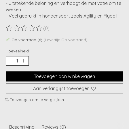
- Uitstekende beloning en verhoogt de motivatie om te
werken
- Veel gebruikt in hondensport zoals Agility en Flyball
(0)
De beoordeling van dit product is
0
van de 5
Op voorraad (6)
(Levertijd:Op voorraad)
Hoeveelheid:
Toevoegen aan winkelwagen
Aan verlanglijst toevoegen
Toevoegen om te vergelijken
Beschrijving
Reviews (0)