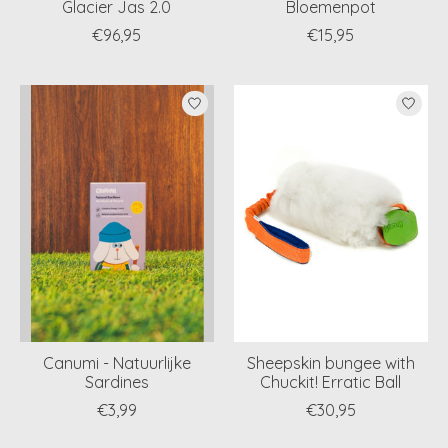
Glacier Jas 2.0
Bloemenpot
€96,95
€15,95
Canumi - Natuurlijke
Sheepskin bungee with
Sardines
Chuckit! Erratic Ball
€3,99
€30,95