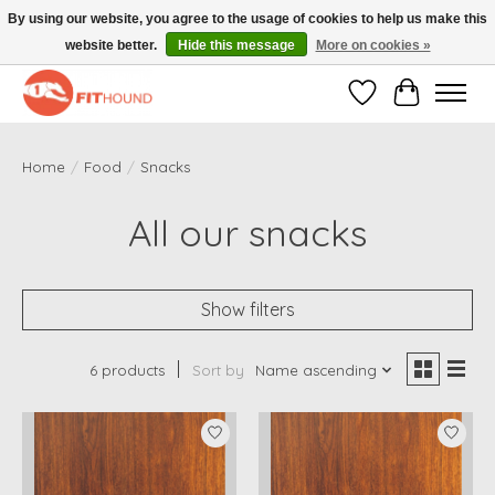
By using our website, you agree to the usage of cookies to help us make this
website better.
Hide this message
More on cookies »
Gratis verzending vanaf €50,-
Wishlist
Cart
Home
/
Food
/
Snacks
All our snacks
Show filters
6 products
Sort by
Name ascending